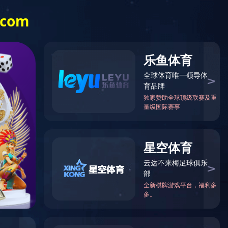
手机版
新浪微博
腾讯微博
息
心
会议
活动
资料
焦点
智囊
企业
会展
图库
下载
专题
团
库