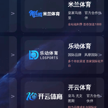
频道推荐
服务中心
会员服务
最新项目
资金服务
园区招商
展会合作
产品代理