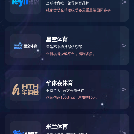
来源：金风科技 时间：
作为世界三大风口海域之一，平潭海峡每年6级以上大风超过300天
给平潭海峡公铁两用大桥的建设带来了不小挑战。如今在这个已被中国
的“拦路虎”——风，成为了平潭海峡公铁两用大桥的“能量源”。
12月24日，随着5台
金风科技
自主研发制造的GW154-6.7MW
个
海上分散式风电项目
——福建平潭海峡公铁两用大桥照明工程分散
建平潭海上风电项目”）建成并网运行。项目装机容量33.5MW，年发电
约标煤3.3万吨，减少二氧化碳排放约9.6万吨。曾经在平潭海峡呼
世界最长的跨海公铁两用桥。
天润福建平潭海上风电项目由金风科技全资子公司北京天润新能
能”）开发、投资、建设并运维管理，是金风科技的首个海上自营风
16.34公里，大桥下层设计为时速200公里的双线一级铁路，上层设计
公路，平潭桥已获得专利73项，这座大桥被桥梁界公认是全球建设难
天润福建平潭海上风电项目是福建省重点建设工程，位于福建省