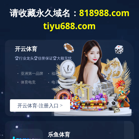
华体会网页版登录入口-华体会(中
华体会网页版登录入口-华体会
国)-华体会(中国)
国)-华体会(中国)
123
产业市场
节能产业网
>>
产业市场
>>
产
中国首个海上分